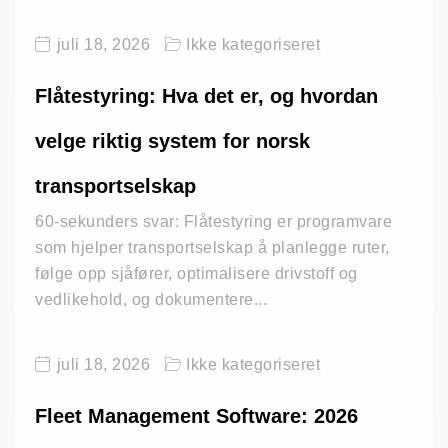
juli 18, 2026
Ikke kategoriseret
Flåtestyring: Hva det er, og hvordan
velge riktig system for norsk
transportselskap
60-sekunders svar: Flåtestyring er programvare
som hjelper transportselskap å planlegge ruter,
følge opp sjåfører, optimalisere drivstoff og
vedlikehold, og dokumentere...
juli 18, 2026
Ikke kategoriseret
Fleet Management Software: 2026