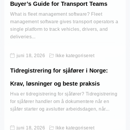
Buyer’s Guide for Transport Teams
What is fleet management software? Fleet
management software gives transport operators a
single platform to track vehicles, drivers, and
deliveries...
juni 18, 2026
Ikke kategoriseret
Tidregistrering for sjåfører i Norge:
Krav, løsninger og beste praksis
Hva er tidregistrering for sjåfører? Tidregistrering
for sjåfører handler om å dokumentere når en
sjåfør starter og avslutter arbeidsdagen, når...
juni 18, 2026
Ikke kategoriseret